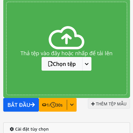
Thả tệp vào đây hoặc nhấp để tải lên
Chọn tệp
THÊM TỆP MẪU
BẮT ĐẦU
1
/
30
s
Cài đặt tùy chọn