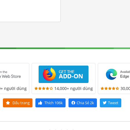
0+ người dùng
14,000+ người dùng
30,0
Dấu trang
Thích
106k
Chia Sẻ
2k
Tweet