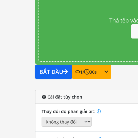
Thả tệp và
BẮT ĐẦU
1
/
30
s
Cài đặt tùy chọn
Thay đổi độ phân giải bit: