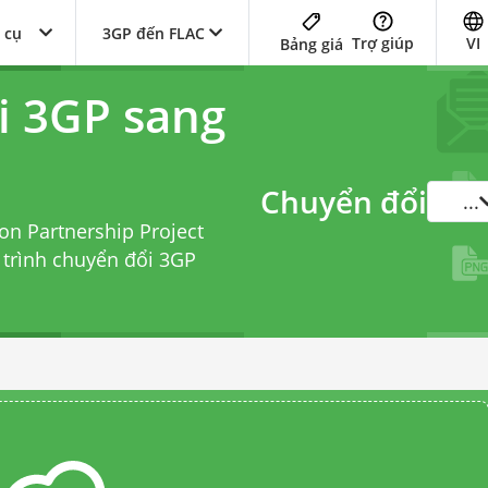
 cụ
3GP đến FLAC
Trợ giúp
VI
Bảng giá
i 3GP sang
Chuyển đổi
...
on Partnership Project
i
trình chuyển đổi 3GP