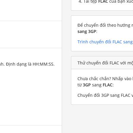
Tải tệp
FLAC
của bạn xu
Để chuyển đổi theo hướng n
sang 3GP
:
Trình chuyển đổi FLAC san
Thử chuyển đổi FLAC với mộ
nh. Định dạng là HH:MM:SS.
Chưa chắc chắn? Nhấp vào l
từ
3GP
sang
FLAC
:
Chuyển đổi 3GP sang FLAC v