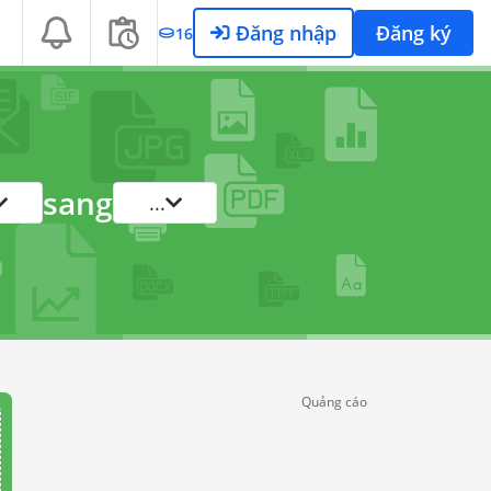
Đăng nhập
Đăng ký
16
sang
...
Quảng cáo