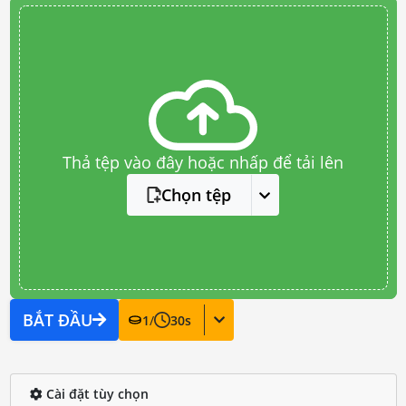
Thả tệp vào đây hoặc nhấp để tải lên
Chọn tệp
BẮT ĐẦU
1
/
30
s
Cài đặt tùy chọn