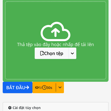
Thả tệp vào đây hoặc nhấp để tải lên
Chọn tệp
BẮT ĐẦU
1
/
30
s
Cài đặt tùy chọn