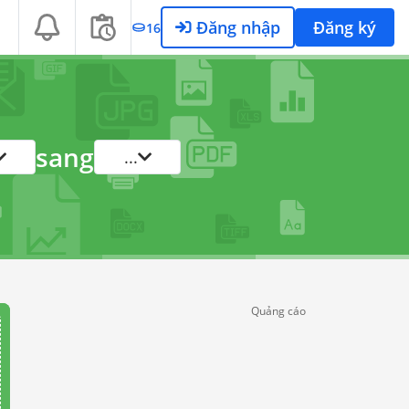
Đăng nhập
Đăng ký
16
sang
...
Quảng cáo