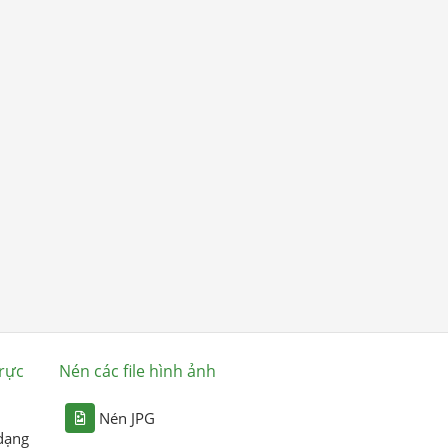
rực
Nén các file hình ảnh
Nén JPG
dạng