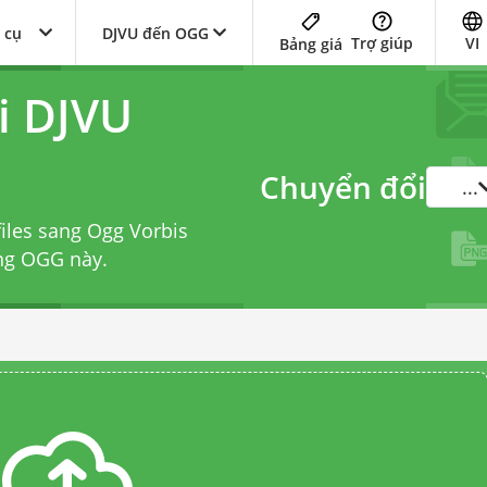
 cụ
DJVU đến OGG
Trợ giúp
VI
Bảng giá
i DJVU
Chuyển đổi
...
iles sang Ogg Vorbis
ang OGG
này.