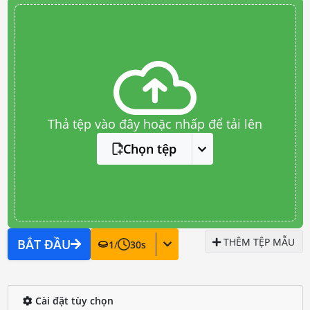
Thả tệp vào đây hoặc nhấp để tải lên
Chọn tệp
THÊM TỆP MẪU
BẮT ĐẦU
1
/
30
s
Cài đặt tùy chọn