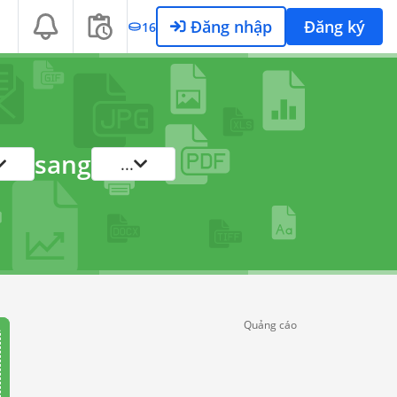
Đăng nhập
Đăng ký
16
sang
...
Quảng cáo