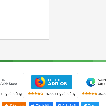
0+ người dùng
14,000+ người dùng
30,0
Dấu trang
Thích
106k
Chia Sẻ
2k
Tweet