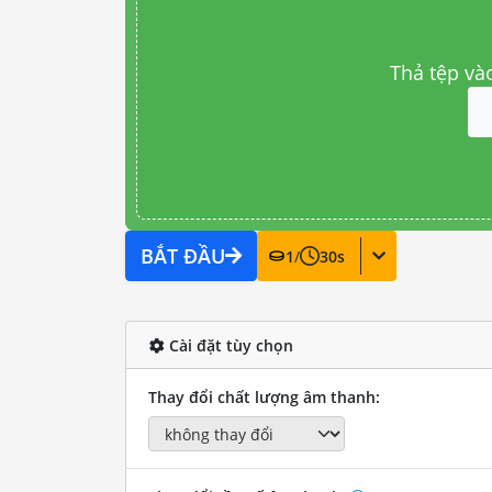
Thả tệp và
BẮT ĐẦU
1
/
30
s
Cài đặt tùy chọn
Thay đổi chất lượng âm thanh: