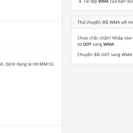
Tải tệp
WMA
của bạn xu
Thử chuyển đổi WMA với mộ
Chưa chắc chắn? Nhấp vào l
từ
ODT
sang
WMA
:
Chuyển đổi ODT sang WMA v
nh. Định dạng là HH:MM:SS.