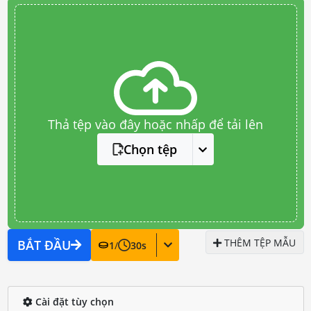
Thả tệp vào đây hoặc nhấp để tải lên
Chọn tệp
THÊM TỆP MẪU
BẮT ĐẦU
1
/
30
s
Cài đặt tùy chọn