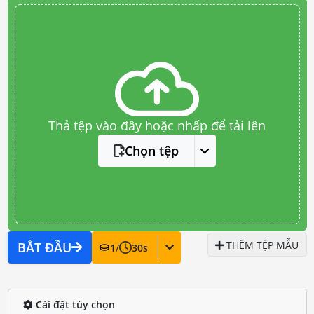
Thả tệp vào đây hoặc nhấp để tải lên
Chọn tệp
THÊM TỆP MẪU
BẮT ĐẦU
1
/
30
s
Cài đặt tùy chọn