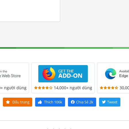
0+ người dùng
14,000+ người dùng
30,0
Dấu trang
Thích
106k
Chia Sẻ
2k
Tweet