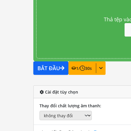
Thả tệp và
BẮT ĐẦU
1
/
30
s
Cài đặt tùy chọn
Thay đổi chất lượng âm thanh: