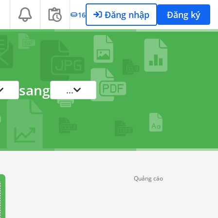
Đăng nhập
Đăng ký
16
sang
...
Quảng cáo