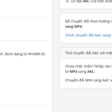
Tải tệp
AAC
của bạn xuố
Để chuyển đổi theo hướng n
sang MP4
:
Trình chuyển đổi AAC sang
Thử chuyển đổi AAC với mộ
nh. Định dạng là HH:MM:SS.
Chưa chắc chắn? Nhấp vào l
từ
MP4
sang
AAC
:
Chuyển đổi MP4 sang AAC vớ