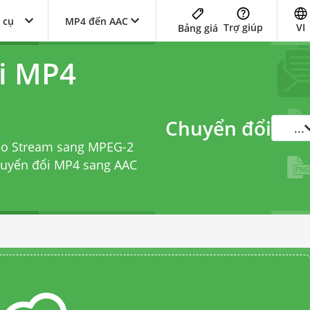
 cụ
MP4 đến AAC
Trợ giúp
VI
Bảng giá
i MP4
Chuyển đổi
...
eo Stream sang MPEG-2
huyển đổi MP4 sang AAC