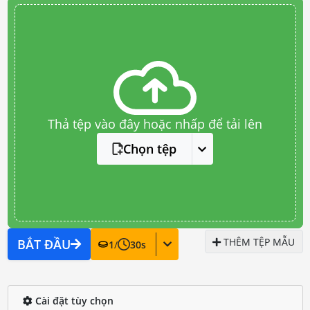
Thả tệp vào đây hoặc nhấp để tải lên
Chọn tệp
THÊM TỆP MẪU
BẮT ĐẦU
1
/
30
s
Cài đặt tùy chọn