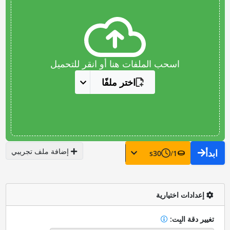
اسحب الملفات هنا أو انقر للتحميل
اختر ملفًا
إضافة ملف تجريبي
ابدأ
s
30
/
1
إعدادات اختيارية
تغيير دقة البِت: