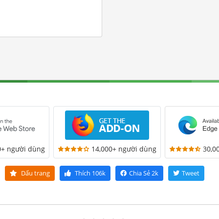
0+ người dùng
14,000+ người dùng
30,0
Dấu trang
Thích
106k
Chia Sẻ
2k
Tweet