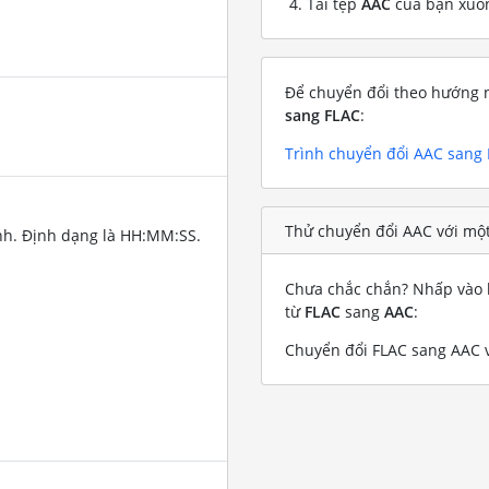
Tải tệp
AAC
của bạn xuố
Để chuyển đổi theo hướng n
sang FLAC
:
Trình chuyển đổi AAC sang
Thử chuyển đổi AAC với một
nh. Định dạng là HH:MM:SS.
Chưa chắc chắn? Nhấp vào l
từ
FLAC
sang
AAC
:
Chuyển đổi FLAC sang AAC v