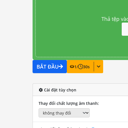
Thả tệp và
BẮT ĐẦU
1
/
30
s
Cài đặt tùy chọn
Thay đổi chất lượng âm thanh: