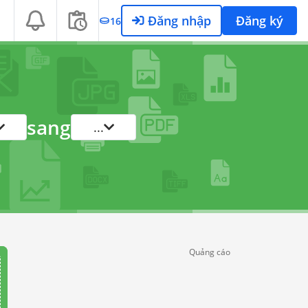
Đăng nhập
Đăng ký
16
sang
...
Quảng cáo