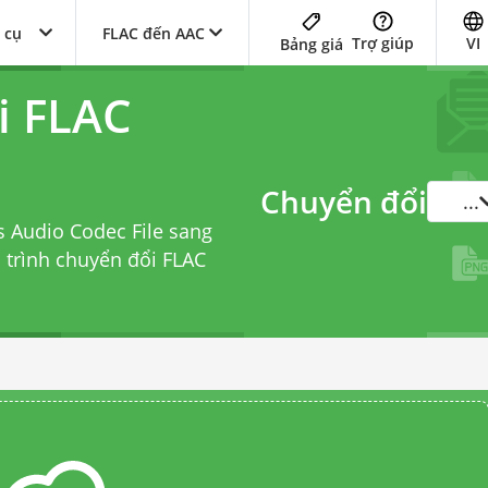
 cụ
FLAC đến AAC
Trợ giúp
VI
Bảng giá
i FLAC
Chuyển đổi
...
s Audio Codec File sang
i
trình chuyển đổi FLAC