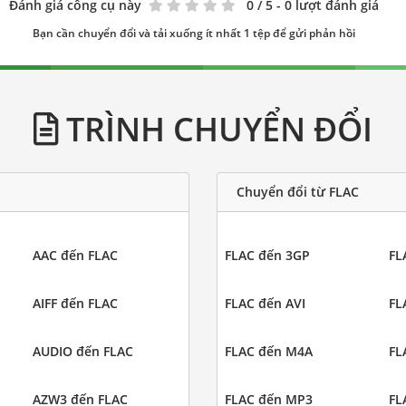
Đánh giá công cụ này
0
/ 5 - 0 lượt đánh giá
Bạn cần chuyển đổi và tải xuống ít nhất 1 tệp để gửi phản hồi
TRÌNH CHUYỂN ĐỔI
Chuyển đổi từ FLAC
AAC đến FLAC
FLAC đến 3GP
FL
AIFF đến FLAC
FLAC đến AVI
FL
AUDIO đến FLAC
FLAC đến M4A
FL
AZW3 đến FLAC
FLAC đến MP3
FL