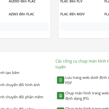
AUDIO đến FLAC
FLAC đến FLV
FL
AZW3 đến FLAC
FLAC đến MOV
FL
Các công cụ chụp màn hình t
tuyến
ình tạo băm
Lưu trang web dưới định 
PDF
ình chuyển đổi hình ảnh
Chụp màn hình trang web
ình chuyển đổi phần mềm
định dạng JPG
Chụp màn hình trang web
ình chuyển đổi video