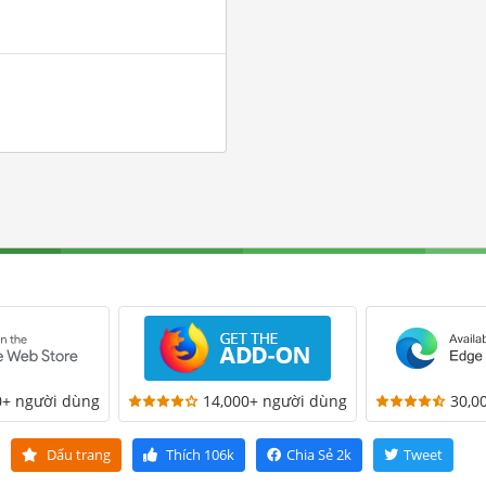
0+ người dùng
14,000+ người dùng
30,0
Dấu trang
Thích
106k
Chia Sẻ
2k
Tweet