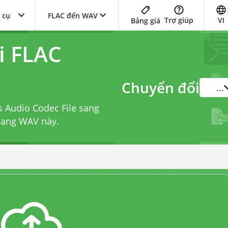
 cụ
FLAC đến WAV
Trợ giúp
VI
Bảng giá
i FLAC
Chuyển đổi
...
s Audio Codec File sang
 sang WAV
này.