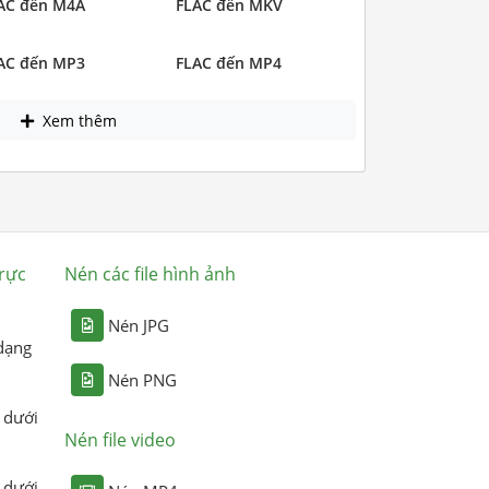
AC đến M4A
FLAC đến MKV
AC đến MP3
FLAC đến MP4
Xem thêm
rực
Nén các file hình ảnh
Nén JPG
dạng
Nén PNG
 dưới
Nén file video
 dưới