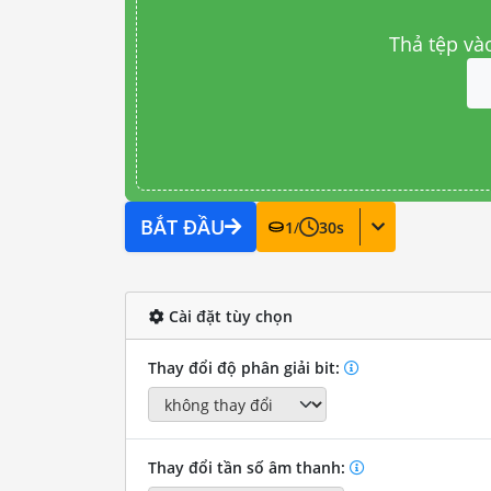
Thả tệp và
BẮT ĐẦU
1
/
30
s
Cài đặt tùy chọn
Thay đổi độ phân giải bit:
Thay đổi tần số âm thanh: