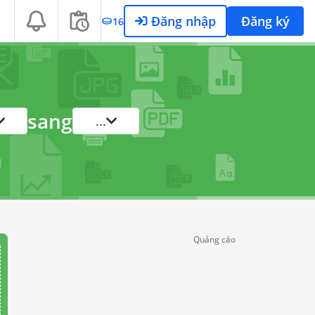
Đăng nhập
Đăng ký
16
sang
...
Quảng cáo