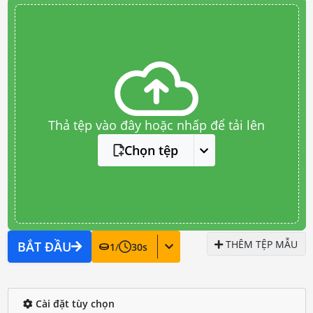
Thả tệp vào đây hoặc nhấp để tải lên
Chọn tệp
THÊM TỆP MẪU
BẮT ĐẦU
1
/
30
s
Cài đặt tùy chọn