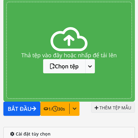
Thả tệp vào đây hoặc nhấp để tải lên
Chọn tệp
THÊM TỆP MẪU
BẮT ĐẦU
1
/
30
s
Cài đặt tùy chọn