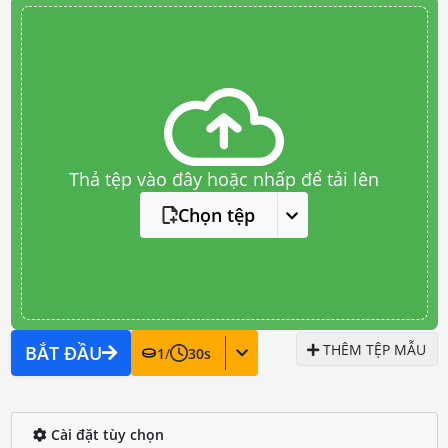
Thả tệp vào đây hoặc nhấp để tải lên
Chọn tệp
THÊM TỆP MẪU
BẮT ĐẦU
1
/
30
s
Cài đặt tùy chọn