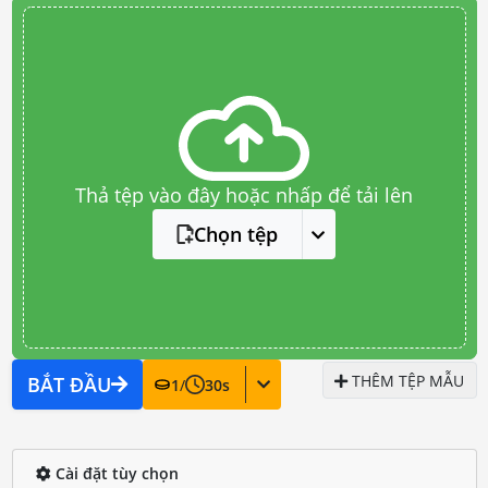
Thả tệp vào đây hoặc nhấp để tải lên
Chọn tệp
THÊM TỆP MẪU
BẮT ĐẦU
1
/
30
s
Cài đặt tùy chọn