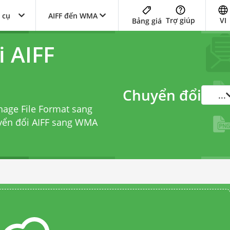
 cụ
AIFF đến WMA
Trợ giúp
VI
Bảng giá
i AIFF
Chuyển đổi
...
hage File Format sang
yển đổi AIFF sang WMA