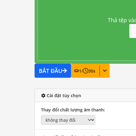
Thả tệp và
BẮT ĐẦU
1
/
30
s
Cài đặt tùy chọn
Thay đổi chất lượng âm thanh: