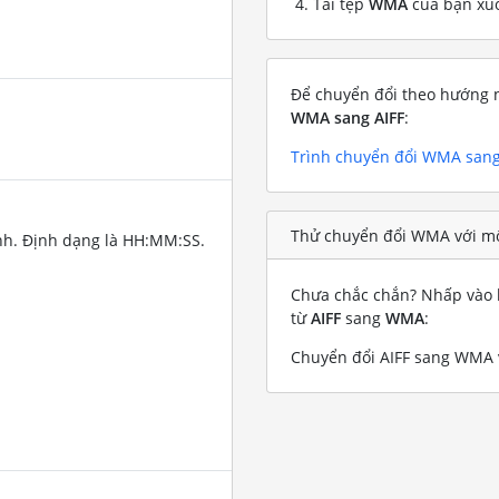
Tải tệp
WMA
của bạn xu
Để chuyển đổi theo hướng n
WMA sang AIFF
:
Trình chuyển đổi WMA sang
Thử chuyển đổi WMA với mộ
nh. Định dạng là HH:MM:SS.
Chưa chắc chắn? Nhấp vào l
từ
AIFF
sang
WMA
:
Chuyển đổi AIFF sang WMA v