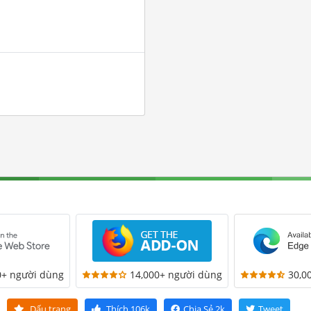
0+ người dùng
14,000+ người dùng
30,0
Dấu trang
Thích
106k
Chia Sẻ
2k
Tweet