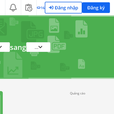
Đăng nhập
Đăng ký
16
sang
...
Quảng cáo