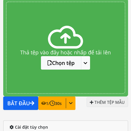
Thả tệp vào đây hoặc nhấp để tải lên
Chọn tệp
THÊM TỆP MẪU
BẮT ĐẦU
1
/
30
s
Cài đặt tùy chọn