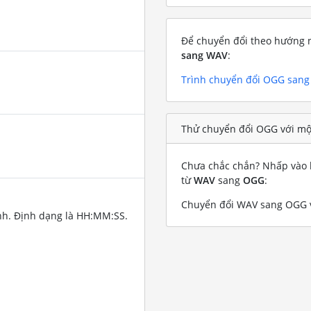
Để chuyển đổi theo hướng n
sang WAV
:
Trình chuyển đổi OGG san
Thử chuyển đổi OGG với mộ
Chưa chắc chắn? Nhấp vào l
từ
WAV
sang
OGG
:
Chuyển đổi WAV sang OGG v
nh. Định dạng là HH:MM:SS.