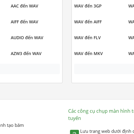
AAC đến WAV
WAV đến 3GP
WA
AIFF đến WAV
WAV đến AIFF
WA
AUDIO đến WAV
WAV đến FLV
WA
AZW3 đến WAV
WAV đến MKV
WA
Các công cụ chụp màn hình t
tuyến
ình tạo băm
Lưu trang web dưới định 