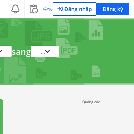
Đăng nhập
Đăng ký
16
sang
...
Quảng cáo