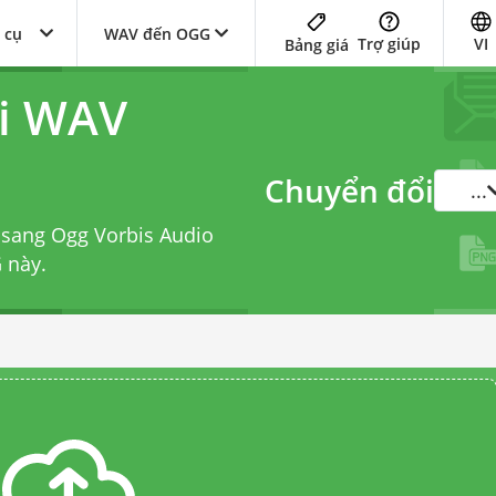
 cụ
WAV đến OGG
Trợ giúp
VI
Bảng giá
ổi WAV
Chuyển đổi
...
 sang Ogg Vorbis Audio
G
này.