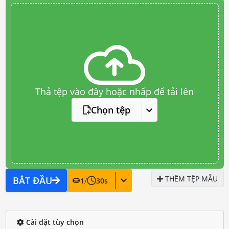
Thả tệp vào đây hoặc nhấp để tải lên
Chọn tệp
THÊM TỆP MẪU
BẮT ĐẦU
1
/
30
s
Cài đặt tùy chọn